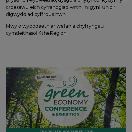
prysur o rwydweithio, dysgu a chysylltu. Rydym yn
croesawu eich cyfranogiad wrth i ni gynllunio'r
digwyddiad cyffrous hwn.
Mwy o wybodaeth ar wefan a chyfryngau
cymdeithasol 4theRegion.