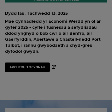
Dydd Iau, Tachwedd 13, 2025
Mae Cynhadledd yr Economi Werdd yn ôl ar
gyfer 2025 - cyfle i fusnesau a sefydliadau
ddod ynghyd o bob cwr o Sir Benfro, Sir
Gaerfyrddin, Abertawe a Chastell-nedd Port
Talbot, i rannu gwybodaeth a chyd-greu
dyfodol gwydn.
ARCHEBU TOCYNNAU