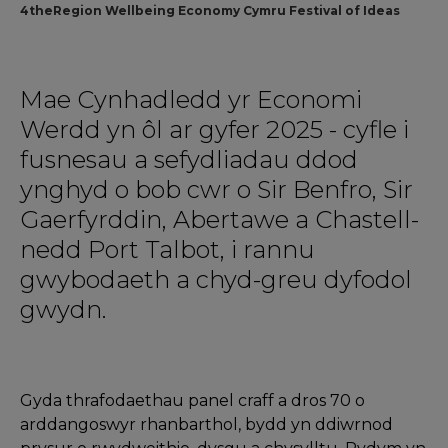
4theRegion Wellbeing Economy Cymru Festival of Ideas
Mae Cynhadledd yr Economi
Werdd yn ôl ar gyfer 2025 - cyfle i
fusnesau a sefydliadau ddod
ynghyd o bob cwr o Sir Benfro, Sir
Gaerfyrddin, Abertawe a Chastell-
nedd Port Talbot, i rannu
gwybodaeth a chyd-greu dyfodol
gwydn.
Gyda thrafodaethau panel craff a dros 70 o
arddangoswyr rhanbarthol, bydd yn ddiwrnod